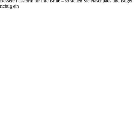
Bessere Passform für Ihre Brille – so stellen Sie Nasenpads und Bügel
richtig ein