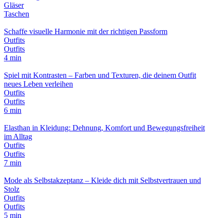
Gläser
Taschen
Schaffe visuelle Harmonie mit der richtigen Passform
Outfits
Outfits
4 min
Spiel mit Kontrasten – Farben und Texturen, die deinem Outfit
neues Leben verleihen
Outfits
Outfits
6 min
Elasthan in Kleidung: Dehnung, Komfort und Bewegungsfreiheit
im Alltag
Outfits
Outfits
7 min
Mode als Selbstakzeptanz – Kleide dich mit Selbstvertrauen und
Stolz
Outfits
Outfits
5 min