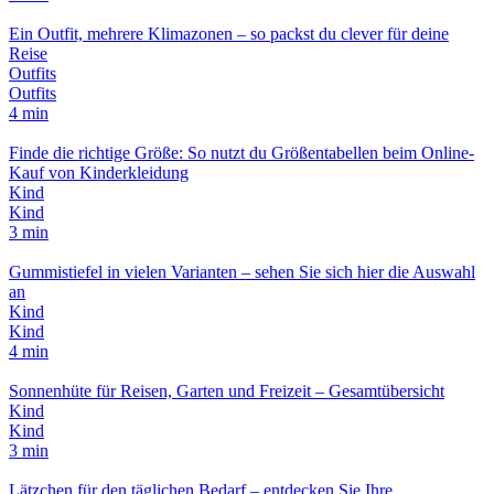
Ein Outfit, mehrere Klimazonen – so packst du clever für deine
Reise
Outfits
Outfits
4 min
Finde die richtige Größe: So nutzt du Größentabellen beim Online-
Kauf von Kinderkleidung
Kind
Kind
3 min
Gummistiefel in vielen Varianten – sehen Sie sich hier die Auswahl
an
Kind
Kind
4 min
Sonnenhüte für Reisen, Garten und Freizeit – Gesamtübersicht
Kind
Kind
3 min
Lätzchen für den täglichen Bedarf – entdecken Sie Ihre