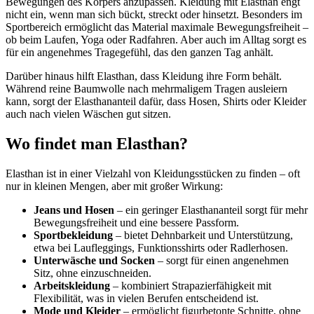
Bewegungen des Körpers anzupassen. Kleidung mit Elasthan engt
nicht ein, wenn man sich bückt, streckt oder hinsetzt. Besonders im
Sportbereich ermöglicht das Material maximale Bewegungsfreiheit –
ob beim Laufen, Yoga oder Radfahren. Aber auch im Alltag sorgt es
für ein angenehmes Tragegefühl, das den ganzen Tag anhält.
Darüber hinaus hilft Elasthan, dass Kleidung ihre Form behält.
Während reine Baumwolle nach mehrmaligem Tragen ausleiern
kann, sorgt der Elasthananteil dafür, dass Hosen, Shirts oder Kleider
auch nach vielen Wäschen gut sitzen.
Wo findet man Elasthan?
Elasthan ist in einer Vielzahl von Kleidungsstücken zu finden – oft
nur in kleinen Mengen, aber mit großer Wirkung:
Jeans und Hosen
– ein geringer Elasthananteil sorgt für mehr
Bewegungsfreiheit und eine bessere Passform.
Sportbekleidung
– bietet Dehnbarkeit und Unterstützung,
etwa bei Laufleggings, Funktionsshirts oder Radlerhosen.
Unterwäsche und Socken
– sorgt für einen angenehmen
Sitz, ohne einzuschneiden.
Arbeitskleidung
– kombiniert Strapazierfähigkeit mit
Flexibilität, was in vielen Berufen entscheidend ist.
Mode und Kleider
– ermöglicht figurbetonte Schnitte, ohne