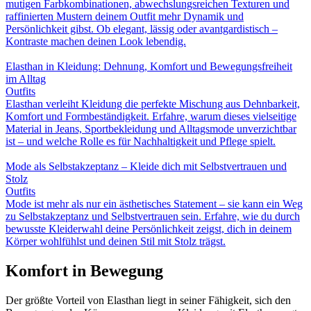
mutigen Farbkombinationen, abwechslungsreichen Texturen und
raffinierten Mustern deinem Outfit mehr Dynamik und
Persönlichkeit gibst. Ob elegant, lässig oder avantgardistisch –
Kontraste machen deinen Look lebendig.
Elasthan in Kleidung: Dehnung, Komfort und Bewegungsfreiheit
im Alltag
Outfits
Elasthan verleiht Kleidung die perfekte Mischung aus Dehnbarkeit,
Komfort und Formbeständigkeit. Erfahre, warum dieses vielseitige
Material in Jeans, Sportbekleidung und Alltagsmode unverzichtbar
ist – und welche Rolle es für Nachhaltigkeit und Pflege spielt.
Mode als Selbstakzeptanz – Kleide dich mit Selbstvertrauen und
Stolz
Outfits
Mode ist mehr als nur ein ästhetisches Statement – sie kann ein Weg
zu Selbstakzeptanz und Selbstvertrauen sein. Erfahre, wie du durch
bewusste Kleiderwahl deine Persönlichkeit zeigst, dich in deinem
Körper wohlfühlst und deinen Stil mit Stolz trägst.
Komfort in Bewegung
Der größte Vorteil von Elasthan liegt in seiner Fähigkeit, sich den