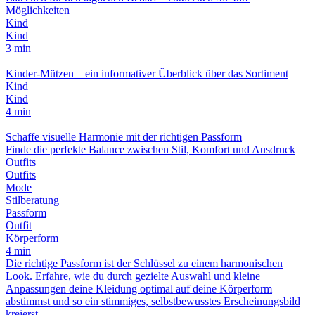
Möglichkeiten
Kind
Kind
3 min
Kinder-Mützen – ein informativer Überblick über das Sortiment
Kind
Kind
4 min
Schaffe visuelle Harmonie mit der richtigen Passform
Finde die perfekte Balance zwischen Stil, Komfort und Ausdruck
Outfits
Outfits
Mode
Stilberatung
Passform
Outfit
Körperform
4 min
Die richtige Passform ist der Schlüssel zu einem harmonischen
Look. Erfahre, wie du durch gezielte Auswahl und kleine
Anpassungen deine Kleidung optimal auf deine Körperform
abstimmst und so ein stimmiges, selbstbewusstes Erscheinungsbild
kreierst.