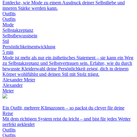
Entdecke, wie Mode zu einem Ausdruck deiner Selbstliebe und
inneren Stärke werden kann.
Outfits
Outfits
Mode
Selbstakzeptanz
Selbstbewusstsein
Stil
Persönlichkeitsentwicklung
5 min
Mode ist mehr als nur ein ästhetisches Statement – sie kann ein Weg
zu Selbstakzeptanz und Selbstvertrauen sein. Erfahre, wie du durch
bewusste Kleiderwahl deine Persönlichkeit zeigst, dich in deinem
Körper wohlfühlst und deinen Stil mit Stolz trägst.
Alexander Meier
Alexander
Meier
Ein Outfit, mehrere Klimazonen – so packst du clever für deine
Reise
Mit dem richtigen System reist du leicht – und bist für jedes Wetter
perfekt gekleidet
Outfits
Outfits