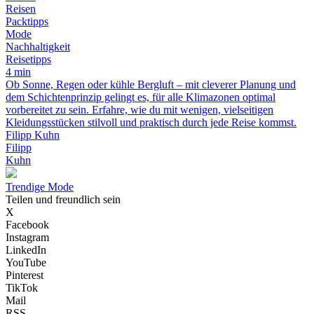
Reisen
Packtipps
Mode
Nachhaltigkeit
Reisetipps
4 min
Ob Sonne, Regen oder kühle Bergluft – mit cleverer Planung und
dem Schichtenprinzip gelingt es, für alle Klimazonen optimal
vorbereitet zu sein. Erfahre, wie du mit wenigen, vielseitigen
Kleidungsstücken stilvoll und praktisch durch jede Reise kommst.
Filipp Kuhn
Filipp
Kuhn
Trendige Mode
Teilen und freundlich sein
X
Facebook
Instagram
LinkedIn
YouTube
Pinterest
TikTok
Mail
RSS