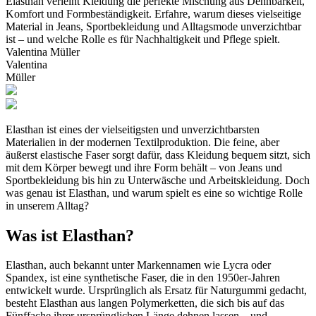
Elasthan verleiht Kleidung die perfekte Mischung aus Dehnbarkeit,
Komfort und Formbeständigkeit. Erfahre, warum dieses vielseitige
Material in Jeans, Sportbekleidung und Alltagsmode unverzichtbar
ist – und welche Rolle es für Nachhaltigkeit und Pflege spielt.
Valentina Müller
Valentina
Müller
Elasthan ist eines der vielseitigsten und unverzichtbarsten
Materialien in der modernen Textilproduktion. Die feine, aber
äußerst elastische Faser sorgt dafür, dass Kleidung bequem sitzt, sich
mit dem Körper bewegt und ihre Form behält – von Jeans und
Sportbekleidung bis hin zu Unterwäsche und Arbeitskleidung. Doch
was genau ist Elasthan, und warum spielt es eine so wichtige Rolle
in unserem Alltag?
Was ist Elasthan?
Elasthan, auch bekannt unter Markennamen wie Lycra oder
Spandex, ist eine synthetische Faser, die in den 1950er-Jahren
entwickelt wurde. Ursprünglich als Ersatz für Naturgummi gedacht,
besteht Elasthan aus langen Polymerketten, die sich bis auf das
Fünffache ihrer ursprünglichen Länge dehnen lassen – und