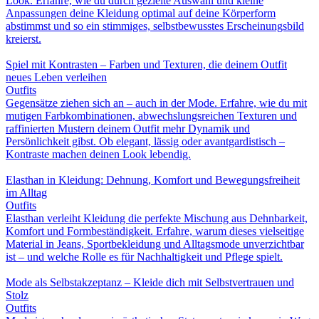
Look. Erfahre, wie du durch gezielte Auswahl und kleine
Anpassungen deine Kleidung optimal auf deine Körperform
abstimmst und so ein stimmiges, selbstbewusstes Erscheinungsbild
kreierst.
Spiel mit Kontrasten – Farben und Texturen, die deinem Outfit
neues Leben verleihen
Outfits
Gegensätze ziehen sich an – auch in der Mode. Erfahre, wie du mit
mutigen Farbkombinationen, abwechslungsreichen Texturen und
raffinierten Mustern deinem Outfit mehr Dynamik und
Persönlichkeit gibst. Ob elegant, lässig oder avantgardistisch –
Kontraste machen deinen Look lebendig.
Elasthan in Kleidung: Dehnung, Komfort und Bewegungsfreiheit
im Alltag
Outfits
Elasthan verleiht Kleidung die perfekte Mischung aus Dehnbarkeit,
Komfort und Formbeständigkeit. Erfahre, warum dieses vielseitige
Material in Jeans, Sportbekleidung und Alltagsmode unverzichtbar
ist – und welche Rolle es für Nachhaltigkeit und Pflege spielt.
Mode als Selbstakzeptanz – Kleide dich mit Selbstvertrauen und
Stolz
Outfits