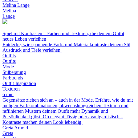
Melina Lange
Melina
Lange
Spiel mit Kontrasten – Farben und Texturen, die deinem Outfit
neues Leben verleihen
Entdecke, wie spannende Farb- und Materialkontraste deinem Stil
Ausdruck und Tiefe verleihen.
Outfits
Outfits
Mode
Stilberatung
Farbtrends
Outfit-Inspiration
Texturen
6 min
Gegensätze ziehen sich an – auch in der Mode. Erfahre, wie du mit
mutigen Farbkombinationen, abwechslungsreichen Texturen und
raffinierten Mustern deinem Outfit mehr Dynamik und
Persönlichkeit gibst. Ob elegant, lässig oder avantgardistisch –
Kontraste machen deinen Look lebendig.
Greta Arnold
Greta