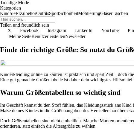
Trendige Mode
Kategorien
Kind
Sie
Er
Zubehör
Outfits
Sport
Schönheit
Möblierung
Gläser
Taschen
Teilen und freundlich sein
X
Facebook
Instagram
LinkedIn
YouTube
Pin
Meine Seite
Benutzer erstellen
Newsletter
Finde die richtige Größe: So nutzt du Grö
Kinderkleidung online zu kaufen ist praktisch und spart Zeit – doch d
Eine gut gemachte Größentabelle ist daher dein wichtigstes Hilfsmittel
Warum Größentabellen so wichtig sind
Im Geschäft kannst du den Stoff fühlen, das Kleidungsstück ans Kind ha
Maße deines Kindes in die Größenangaben des Herstellers zu übersetz
Doch Größentabellen sind nicht einheitlich. Manche Marken orientieren
orientieren, statt einfach die Altersgröße zu wählen.