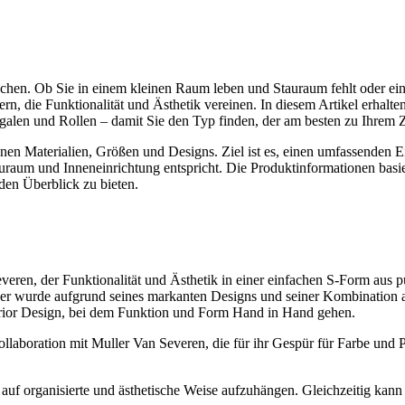
chen. Ob Sie in einem kleinen Raum leben und Stauraum fehlt oder ein
rn, die Funktionalität und Ästhetik vereinen. In diesem Artikel erhalt
galen und Rollen – damit Sie den Typ finden, der am besten zu Ihrem Z
enen Materialien, Größen und Designs. Ziel ist es, einen umfassenden 
tauraum und Inneneinrichtung entspricht. Die Produktinformationen basi
den Überblick zu bieten.
en, der Funktionalität und Ästhetik in einer einfachen S-Form aus pu
r wurde aufgrund seines markanten Designs und seiner Kombination 
terior Design, bei dem Funktion und Form Hand in Hand gehen.
aboration mit Muller Van Severen, die für ihr Gespür für Farbe und Pr
auf organisierte und ästhetische Weise aufzuhängen. Gleichzeitig kann