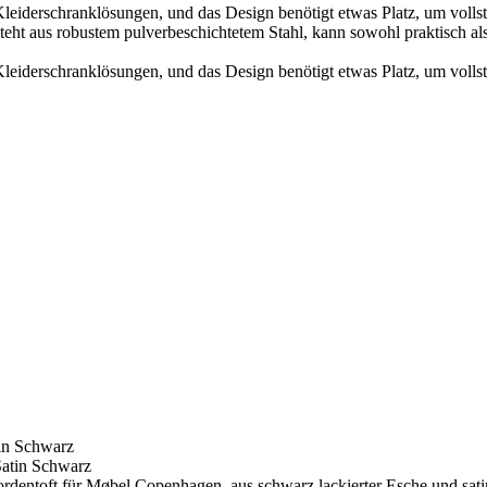
 Kleiderschranklösungen, und das Design benötigt etwas Platz, um vol
besteht aus robustem pulverbeschichtetem Stahl, kann sowohl praktisch 
 Kleiderschranklösungen, und das Design benötigt etwas Platz, um vol
in Schwarz
 Nordentoft für Møbel Copenhagen, aus schwarz lackierter Esche und s