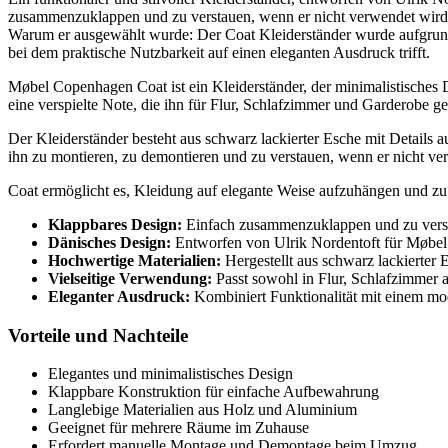
zusammenzuklappen und zu verstauen, wenn er nicht verwendet wird
Warum er ausgewählt wurde: Der Coat Kleiderständer wurde aufgrund se
bei dem praktische Nutzbarkeit auf einen eleganten Ausdruck trifft.
Møbel Copenhagen Coat ist ein Kleiderständer, der minimalistisches De
eine verspielte Note, die ihn für Flur, Schlafzimmer und Garderobe g
Der Kleiderständer besteht aus schwarz lackierter Esche mit Detail
ihn zu montieren, zu demontieren und zu verstauen, wenn er nicht ve
Coat ermöglicht es, Kleidung auf elegante Weise aufzuhängen und zu p
Klappbares Design:
Einfach zusammenzuklappen und zu verst
Dänisches Design:
Entworfen von Ulrik Nordentoft für Møbel
Hochwertige Materialien:
Hergestellt aus schwarz lackierte
Vielseitige Verwendung:
Passt sowohl in Flur, Schlafzimmer a
Eleganter Ausdruck:
Kombiniert Funktionalität mit einem mod
Vorteile und Nachteile
Elegantes und minimalistisches Design
Klappbare Konstruktion für einfache Aufbewahrung
Langlebige Materialien aus Holz und Aluminium
Geeignet für mehrere Räume im Zuhause
Erfordert manuelle Montage und Demontage beim Umzug