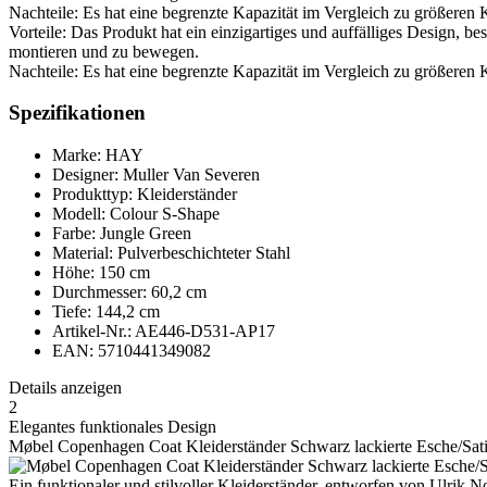
Nachteile: Es hat eine begrenzte Kapazität im Vergleich zu größeren
Vorteile: Das Produkt hat ein einzigartiges und auffälliges Design, 
montieren und zu bewegen.
Nachteile: Es hat eine begrenzte Kapazität im Vergleich zu größeren
Spezifikationen
Marke: HAY
Designer: Muller Van Severen
Produkttyp: Kleiderständer
Modell: Colour S-Shape
Farbe: Jungle Green
Material: Pulverbeschichteter Stahl
Höhe: 150 cm
Durchmesser: 60,2 cm
Tiefe: 144,2 cm
Artikel-Nr.: AE446-D531-AP17
EAN: 5710441349082
Details anzeigen
2
Elegantes funktionales Design
Møbel Copenhagen Coat Kleiderständer Schwarz lackierte Esche/Sat
Ein funktionaler und stilvoller Kleiderständer, entworfen von Ulrik