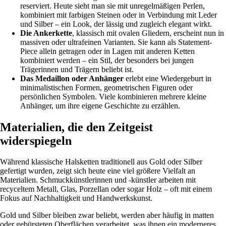
reserviert. Heute sieht man sie mit unregelmäßigen Perlen,
kombiniert mit farbigen Steinen oder in Verbindung mit Leder
und Silber – ein Look, der lässig und zugleich elegant wirkt.
Die Ankerkette
, klassisch mit ovalen Gliedern, erscheint nun in
massiven oder ultrafeinen Varianten. Sie kann als Statement-
Piece allein getragen oder in Lagen mit anderen Ketten
kombiniert werden – ein Stil, der besonders bei jungen
Trägerinnen und Trägern beliebt ist.
Das Medaillon oder Anhänger
erlebt eine Wiedergeburt in
minimalistischen Formen, geometrischen Figuren oder
persönlichen Symbolen. Viele kombinieren mehrere kleine
Anhänger, um ihre eigene Geschichte zu erzählen.
Materialien, die den Zeitgeist
widerspiegeln
Während klassische Halsketten traditionell aus Gold oder Silber
gefertigt wurden, zeigt sich heute eine viel größere Vielfalt an
Materialien. Schmuckkünstlerinnen und -künstler arbeiten mit
recyceltem Metall, Glas, Porzellan oder sogar Holz – oft mit einem
Fokus auf Nachhaltigkeit und Handwerkskunst.
Gold und Silber bleiben zwar beliebt, werden aber häufig in matten
oder gebürsteten Oberflächen verarbeitet, was ihnen ein moderneres,