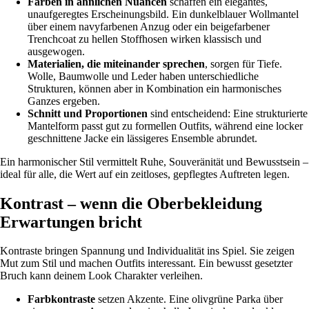
Farben in ähnlichen Nuancen
schaffen ein elegantes,
unaufgeregtes Erscheinungsbild. Ein dunkelblauer Wollmantel
über einem navyfarbenen Anzug oder ein beigefarbener
Trenchcoat zu hellen Stoffhosen wirken klassisch und
ausgewogen.
Materialien, die miteinander sprechen
, sorgen für Tiefe.
Wolle, Baumwolle und Leder haben unterschiedliche
Strukturen, können aber in Kombination ein harmonisches
Ganzes ergeben.
Schnitt und Proportionen
sind entscheidend: Eine strukturierte
Mantelform passt gut zu formellen Outfits, während eine locker
geschnittene Jacke ein lässigeres Ensemble abrundet.
Ein harmonischer Stil vermittelt Ruhe, Souveränität und Bewusstsein –
ideal für alle, die Wert auf ein zeitloses, gepflegtes Auftreten legen.
Kontrast – wenn die Oberbekleidung
Erwartungen bricht
Kontraste bringen Spannung und Individualität ins Spiel. Sie zeigen
Mut zum Stil und machen Outfits interessant. Ein bewusst gesetzter
Bruch kann deinem Look Charakter verleihen.
Farbkontraste
setzen Akzente. Eine olivgrüne Parka über