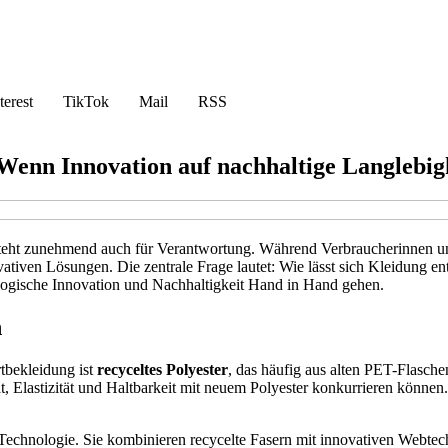
terest
TikTok
Mail
RSS
Wenn Innovation auf nachhaltige Langlebigke
e steht zunehmend auch für Verantwortung. Während Verbraucherinnen u
ovativen Lösungen. Die zentrale Frage lautet: Wie lässt sich Kleidung 
nologische Innovation und Nachhaltigkeit Hand in Hand gehen.
n
rtbekleidung ist
recyceltes Polyester
, das häufig aus alten PET-Flasch
t, Elastizität und Haltbarkeit mit neuem Polyester konkurrieren können.
echnologie. Sie kombinieren recycelte Fasern mit innovativen Webtech