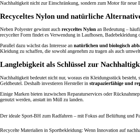
Nachhaltigkeit nicht zur Einschränkung, sondern zum Motor für neue
Recyceltes Nylon und natürliche Alternativ
Neben Polyester gewinnt auch
recyceltes Nylon
an Bedeutung – häufig 
recycelter Form findet es Verwendung in Laufhosen, Badebekleidung o
Parallel dazu wächst das Interesse an
natürlichen und biologisch ab
Kleidung zu schaffen, die sowohl angenehm zu tragen als auch umweltf
Langlebigkeit als Schlüssel zur Nachhaltigk
Nachhaltigkeit bedeutet nicht nur, woraus ein Kleidungsstück besteht,
Geldbeutel. Deshalb investieren Hersteller in
strapazierfähige und re
Einige Marken bieten inzwischen Reparaturservices oder Rücknahmepro
genutzt werden, anstatt im Müll zu landen.
Der ideale Sport-BH zum Radfahren – mit Fokus auf Belüftung und P
Recycelte Materialien in Sportbekleidung: Wenn Innovation auf nachhalt