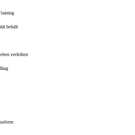
Training
tät behält
Leben verleihen
ltag
assform