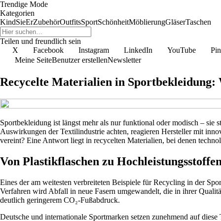
Trendige Mode
Kategorien
Kind
Sie
Er
Zubehör
Outfits
Sport
Schönheit
Möblierung
Gläser
Taschen
Teilen und freundlich sein
X
Facebook
Instagram
LinkedIn
YouTube
Pin
Meine Seite
Benutzer erstellen
Newsletter
Recycelte Materialien in Sportbekleidung: 
Sportbekleidung ist längst mehr als nur funktional oder modisch – si
Auswirkungen der Textilindustrie achten, reagieren Hersteller mit inn
vereint? Eine Antwort liegt in recycelten Materialien, bei denen tech
Von Plastikflaschen zu Hochleistungsstoffe
Eines der am weitesten verbreiteten Beispiele für Recycling in der Spo
Verfahren wird Abfall in neue Fasern umgewandelt, die in ihrer Qualitä
deutlich geringerem CO₂-Fußabdruck.
Deutsche und internationale Sportmarken setzen zunehmend auf diese T