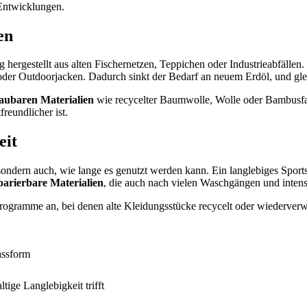
 Entwicklungen.
en
hergestellt aus alten Fischernetzen, Teppichen oder Industrieabfällen. N
der Outdoorjacken. Dadurch sinkt der Bedarf an neuem Erdöl, und glei
baubaren Materialien
wie recycelter Baumwolle, Wolle oder Bambusfas
reundlicher ist.
eit
 sondern auch, wie lange es genutzt werden kann. Ein langlebiges Spor
parierbare Materialien
, die auch nach vielen Waschgängen und inten
gramme an, bei denen alte Kleidungsstücke recycelt oder wiederverwer
assform
ige Langlebigkeit trifft