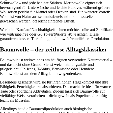
Schurwolle – und jede hat ihre Stärken. Merinowolle eignet sich
hervorragend für Unterwäsche und leichte Pullover, während gröbere
Wollsorten perfekt für Mäntel oder Decken sind. Ein weiterer Vorteil:
Wolle ist von Natur aus schmutzabweisend und muss selten
gewaschen werden; oft reicht einfaches Lüften.
Wer beim Kauf auf Nachhaltigkeit achten möchte, sollte auf Zertifikate
wie
mulesing-free
oder
GOTS-zertifizierte Wolle
achten. Diese
garantieren bessere Tierhaltung und umweltfreundlichere Produktion.
Baumwolle – der zeitlose Alltagsklassiker
Baumwolle ist weltweit das am häufigsten verwendete Naturmaterial –
und das nicht ohne Grund. Sie ist weich, atmungsaktiv und
pflegeleicht. Ob Jeans, T-Shirts, Bettwäsche oder Hemden:
Baumwolle ist aus dem Alltag kaum wegzudenken.
Besonders geschätzt wird sie für ihren hohen Tragekomfort und ihre
Fähigkeit, Feuchtigkeit zu absorbieren. Das macht sie ideal für warme
Tage oder sportliche Aktivitäten. Zudem lässt sich Baumwolle auf
vielfältige Weise verarbeiten – dicht gewebt als Popeline oder luftig
leicht als Musselin.
Allerdings hat die Baumwollproduktion auch ökologische