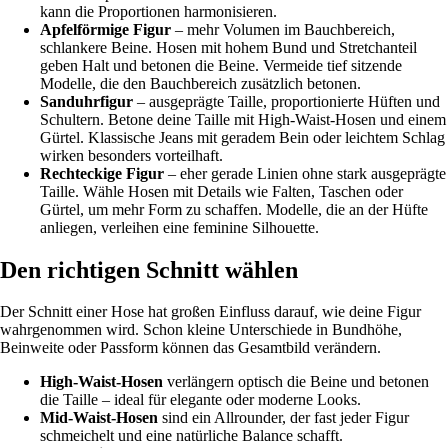
kann die Proportionen harmonisieren.
Apfelförmige Figur
– mehr Volumen im Bauchbereich,
schlankere Beine. Hosen mit hohem Bund und Stretchanteil
geben Halt und betonen die Beine. Vermeide tief sitzende
Modelle, die den Bauchbereich zusätzlich betonen.
Sanduhrfigur
– ausgeprägte Taille, proportionierte Hüften und
Schultern. Betone deine Taille mit High-Waist-Hosen und einem
Gürtel. Klassische Jeans mit geradem Bein oder leichtem Schlag
wirken besonders vorteilhaft.
Rechteckige Figur
– eher gerade Linien ohne stark ausgeprägte
Taille. Wähle Hosen mit Details wie Falten, Taschen oder
Gürtel, um mehr Form zu schaffen. Modelle, die an der Hüfte
anliegen, verleihen eine feminine Silhouette.
Den richtigen Schnitt wählen
Der Schnitt einer Hose hat großen Einfluss darauf, wie deine Figur
wahrgenommen wird. Schon kleine Unterschiede in Bundhöhe,
Beinweite oder Passform können das Gesamtbild verändern.
High-Waist-Hosen
verlängern optisch die Beine und betonen
die Taille – ideal für elegante oder moderne Looks.
Mid-Waist-Hosen
sind ein Allrounder, der fast jeder Figur
schmeichelt und eine natürliche Balance schafft.