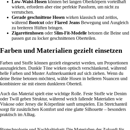
Low-Waist-Hosen
können bei langen Oberkörpern vorteilhaft
wirken, erfordern aber eine perfekte Passform, um nicht zu
verrutschen.
Gerade geschnittene Hosen
wirken klassisch und zeitlos,
während
Bootcut
oder
Flared Jeans
Bewegung und Ausgleich
zu breiteren Hüften bringen.
Zigarettenhosen
oder
Slim-Fit-Modelle
betonen die Beine und
passen gut zu locker geschnittenen Oberteilen.
Farben und Materialien gezielt einsetzen
Farben und Stoffe können gezielt eingesetzt werden, um Proportionen
auszugleichen. Dunkle Töne wirken optisch verschlankend, während
helle Farben und Muster Aufmerksamkeit auf sich ziehen. Wenn du
deine Beine betonen möchtest, wähle Hosen in helleren Nuancen und
kombiniere sie mit einem dunkleren Oberteil.
Auch das Material spielt eine wichtige Rolle. Feste Stoffe wie Denim
oder Twill geben Struktur, während weich fallende Materialien wie
Viskose oder Jersey die Körperlinie sanft umspielen. Ein Stretchanteil
sorgt für zusätzlichen Komfort und eine glatte Silhouette – besonders
praktisch im Alltag.
Biotechnologie und Nachhaltigkeit: Die Materialien der Zukunft für