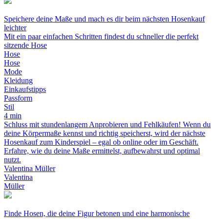
Speichere deine Maße und mach es dir beim nächsten Hosenkauf
leichter
Mit ein paar einfachen Schritten findest du schneller die perfekt
sitzende Hose
Hose
Hose
Mode
Kleidung
Einkaufstipps
Passform
Stil
4 min
Schluss mit stundenlangem Anprobieren und Fehlkäufen! Wenn du
deine Körpermaße kennst und richtig speicherst, wird der nächste
Hosenkauf zum Kinderspiel – egal ob online oder im Geschäft.
Erfahre, wie du deine Maße ermittelst, aufbewahrst und optimal
nutzt.
Valentina Müller
Valentina
Müller
Finde Hosen, die deine Figur betonen und eine harmonische