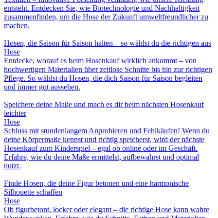
entsteht. Entdecken Sie, wie Biotechnologie und Nachhaltigkeit
zusammenfinden, um die Hose der Zukunft umweltfreundlicher zu
machen.
Hosen, die Saison für Saison halten – so wählst du die richtigen aus
Hose
Entdecke, worauf es beim Hosenkauf wirklich ankommt – von
hochwertigen Materialien über zeitlose Schnitte bis hin zur richtigen
Pflege. So wählst du Hosen, die dich Saison für Saison begleiten
und immer gut aussehen.
Speichere deine Maße und mach es dir beim nächsten Hosenkauf
leichter
Hose
Schluss mit stundenlangem Anprobieren und Fehlkäufen! Wenn du
deine Körpermaße kennst und richtig speicherst, wird der nächste
Hosenkauf zum Kinderspiel – egal ob online oder im Geschäft.
Erfahre, wie du deine Maße ermittelst, aufbewahrst und optimal
nutzt.
Finde Hosen, die deine Figur betonen und eine harmonische
Silhouette schaffen
Hose
Ob figurbetont, locker oder elegant – die richtige Hose kann wahre