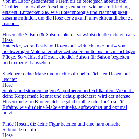
Von im Labor gezüchteten Fasern bis zu biologisch abbaubaren
Textilien – innovative Forschung verändert, wie unsere Kleidung
entsteht. Entdecken Sie, wie Biotechnologie und Nachhaltigkeit
zusammenfinden, um die Hose der Zukunft umweltfreundlicher zu
machen.
Hosen, die Saison für Saison halten – so wählst du die richtigen aus
Hose
Entdecke, worauf es beim Hosenkauf wirklich ankommt – von
hochwertigen Materialien über zeitlose Schnitte bis hin zur richtigen
Pflege. So wählst du Hosen, die dich Saison für Saison begleiten
und immer gut aussehen.
Speichere deine Maße und mach es dir beim nächsten Hosenkauf
leichter
Hose
Schluss mit stundenlangem Anprobieren und Fehlkäufen! Wenn du
deine Körpermaße kennst und richtig speicherst, wird der nächste
Hosenkauf zum Kinderspiel – egal ob online oder im Geschäft.
Erfahre, wie du deine Maße ermittelst, aufbewahrst und optimal
nutzt.
Finde Hosen, die deine Figur betonen und eine harmonische
Silhouette schaffen
Hose