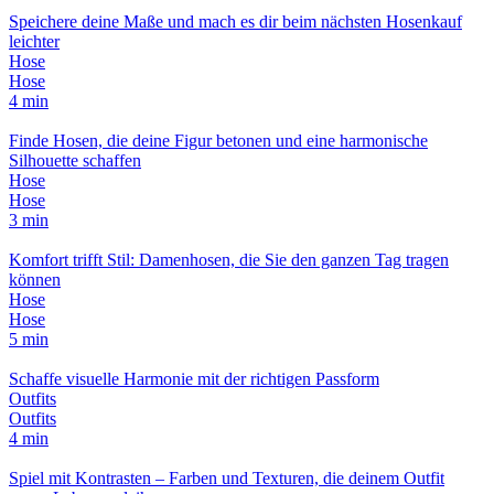
Speichere deine Maße und mach es dir beim nächsten Hosenkauf
leichter
Hose
Hose
4 min
Finde Hosen, die deine Figur betonen und eine harmonische
Silhouette schaffen
Hose
Hose
3 min
Komfort trifft Stil: Damenhosen, die Sie den ganzen Tag tragen
können
Hose
Hose
5 min
Schaffe visuelle Harmonie mit der richtigen Passform
Outfits
Outfits
4 min
Spiel mit Kontrasten – Farben und Texturen, die deinem Outfit