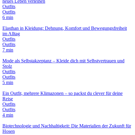
neues Leben verleihen
Outfits
Outfits
6 min
Elasthan in Kleidung: Dehnung, Komfort und Bewegungsfreiheit
im Alltag
Outfits
Outfits
7 min
Mode als Selbstakzeptanz – Kleide dich mit Selbstvertrauen und
Stolz
Outfits
Outfits
5 min
Ein Outfit, mehrere Klimazonen – so packst du clever für deine
Reise
Outfits
Outfits
4 min
Biotechnologie und Nachhaltigkeit: Die Materialien der Zukunft für
Hosen