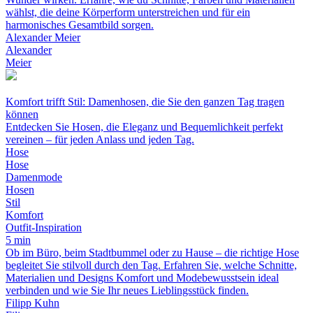
wählst, die deine Körperform unterstreichen und für ein
harmonisches Gesamtbild sorgen.
Alexander Meier
Alexander
Meier
Komfort trifft Stil: Damenhosen, die Sie den ganzen Tag tragen
können
Entdecken Sie Hosen, die Eleganz und Bequemlichkeit perfekt
vereinen – für jeden Anlass und jeden Tag.
Hose
Hose
Damenmode
Hosen
Stil
Komfort
Outfit-Inspiration
5 min
Ob im Büro, beim Stadtbummel oder zu Hause – die richtige Hose
begleitet Sie stilvoll durch den Tag. Erfahren Sie, welche Schnitte,
Materialien und Designs Komfort und Modebewusstsein ideal
verbinden und wie Sie Ihr neues Lieblingsstück finden.
Filipp Kuhn