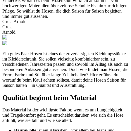
Entdecke, worauf es beim Hosenkauf wirklich ankommt – von
hochwertigen Materialien über zeitlose Schnitte bis hin zur richtigen
Pflege. So wählst du Hosen, die dich Saison für Saison begleiten
und immer gut aussehen.
Greta Arnold
Greta
Arnold
Ein gutes Paar Hosen ist eines der zuverlässigsten Kleidungsstücke
im Kleiderschrank. Sie sollen vielseitig kombinierbar sein, zu
verschiedenen Jahreszeiten passen und sowohl im Alltag als auch zu
besonderen Anlässen gut aussehen. Doch wie findet man Hosen, die
Form, Farbe und Stil über lange Zeit behalten? Hier erfährst du,
worauf du beim Kauf achten solltest, damit deine Hosen Saison für
Saison halten – in Qualität und Ausstrahlung.
Qualität beginnt beim Material
Das Material ist der wichtigste Faktor, wenn es um Langlebigkeit
und Tragekomfort geht. Es entscheidet darüber, wie sich die Hose
anfühlt, wie sie fällt und wie sie altert.
Baumwolle
ist ein Klassiker – vor allem bei Jeans und