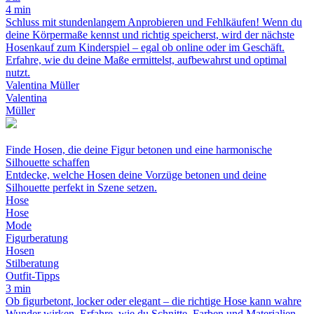
4 min
Schluss mit stundenlangem Anprobieren und Fehlkäufen! Wenn du
deine Körpermaße kennst und richtig speicherst, wird der nächste
Hosenkauf zum Kinderspiel – egal ob online oder im Geschäft.
Erfahre, wie du deine Maße ermittelst, aufbewahrst und optimal
nutzt.
Valentina Müller
Valentina
Müller
Finde Hosen, die deine Figur betonen und eine harmonische
Silhouette schaffen
Entdecke, welche Hosen deine Vorzüge betonen und deine
Silhouette perfekt in Szene setzen.
Hose
Hose
Mode
Figurberatung
Hosen
Stilberatung
Outfit-Tipps
3 min
Ob figurbetont, locker oder elegant – die richtige Hose kann wahre
Wunder wirken. Erfahre, wie du Schnitte, Farben und Materialien