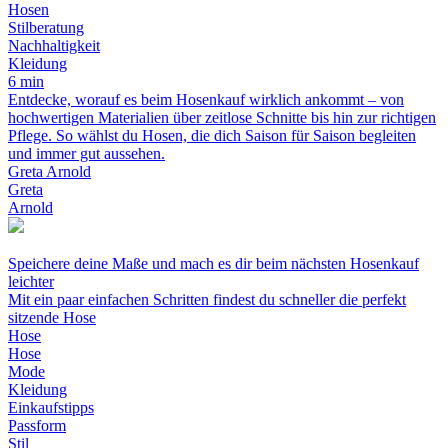
Hosen
Stilberatung
Nachhaltigkeit
Kleidung
6 min
Entdecke, worauf es beim Hosenkauf wirklich ankommt – von
hochwertigen Materialien über zeitlose Schnitte bis hin zur richtigen
Pflege. So wählst du Hosen, die dich Saison für Saison begleiten
und immer gut aussehen.
Greta Arnold
Greta
Arnold
Speichere deine Maße und mach es dir beim nächsten Hosenkauf
leichter
Mit ein paar einfachen Schritten findest du schneller die perfekt
sitzende Hose
Hose
Hose
Mode
Kleidung
Einkaufstipps
Passform
Stil