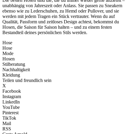
Die besten Hosen sind die, die du immer wieder gerne anziehst –
unabhängig von Jahreszeit oder Anlass. Sie passen zu Sneakern
ebenso wie zu Lederschuhen, zu Hemd oder Pullover, und sie
werden mit jedem Tragen ein Stück vertrauter. Wenn du auf
Qualität, Passform und zeitloses Design achtest, bekommst du
Hosen, die Saison für Saison halten – und zu einem festen
Bestandteil deines persönlichen Stils werden.
Hose
Hose
Mode
Hosen
Stilberatung
Nachhaltigkeit
Kleidung
Teilen und freundlich sein
X
Facebook
Instagram
LinkedIn
YouTube
Pinterest
TikTok
Mail
RSS