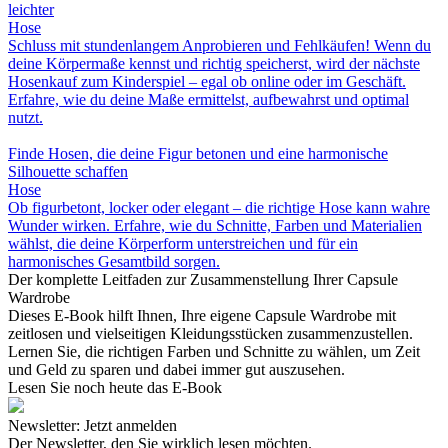
leichter
Hose
Schluss mit stundenlangem Anprobieren und Fehlkäufen! Wenn du
deine Körpermaße kennst und richtig speicherst, wird der nächste
Hosenkauf zum Kinderspiel – egal ob online oder im Geschäft.
Erfahre, wie du deine Maße ermittelst, aufbewahrst und optimal
nutzt.
Finde Hosen, die deine Figur betonen und eine harmonische
Silhouette schaffen
Hose
Ob figurbetont, locker oder elegant – die richtige Hose kann wahre
Wunder wirken. Erfahre, wie du Schnitte, Farben und Materialien
wählst, die deine Körperform unterstreichen und für ein
harmonisches Gesamtbild sorgen.
Der komplette Leitfaden zur Zusammenstellung Ihrer Capsule
Wardrobe
Dieses E-Book hilft Ihnen, Ihre eigene Capsule Wardrobe mit
zeitlosen und vielseitigen Kleidungsstücken zusammenzustellen.
Lernen Sie, die richtigen Farben und Schnitte zu wählen, um Zeit
und Geld zu sparen und dabei immer gut auszusehen.
Lesen Sie noch heute das E-Book
Newsletter: Jetzt anmelden
Der Newsletter, den Sie wirklich lesen möchten.