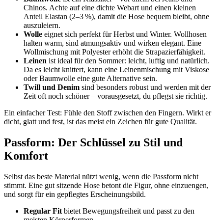
Chinos. Achte auf eine dichte Webart und einen kleinen
Anteil Elastan (2–3 %), damit die Hose bequem bleibt, ohne
auszuleiern.
Wolle
eignet sich perfekt für Herbst und Winter. Wollhosen
halten warm, sind atmungsaktiv und wirken elegant. Eine
Wollmischung mit Polyester erhöht die Strapazierfähigkeit.
Leinen
ist ideal für den Sommer: leicht, luftig und natürlich.
Da es leicht knittert, kann eine Leinenmischung mit Viskose
oder Baumwolle eine gute Alternative sein.
Twill und Denim
sind besonders robust und werden mit der
Zeit oft noch schöner – vorausgesetzt, du pflegst sie richtig.
Ein einfacher Test: Fühle den Stoff zwischen den Fingern. Wirkt er
dicht, glatt und fest, ist das meist ein Zeichen für gute Qualität.
Passform: Der Schlüssel zu Stil und
Komfort
Selbst das beste Material nützt wenig, wenn die Passform nicht
stimmt. Eine gut sitzende Hose betont die Figur, ohne einzuengen,
und sorgt für ein gepflegtes Erscheinungsbild.
Regular Fit
bietet Bewegungsfreiheit und passt zu den
meisten Körperformen.